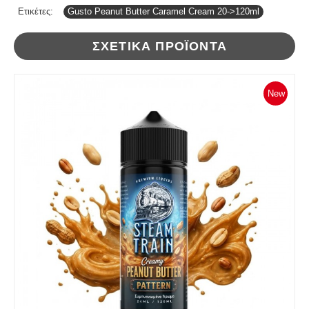
Ετικέτες:
Gusto Peanut Butter Caramel Cream 20->120ml
ΣΧΕΤΙΚΆ ΠΡΟΪΌΝΤΑ
New