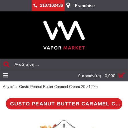
2107102436
Franchise
0 προϊόν(τα) - 0,00€
Αρχική
Gusto Peanut Butter Caramel Cream 20->120ml
GUSTO PEANUT BUTTER CARAMEL CREAM 20->120ML