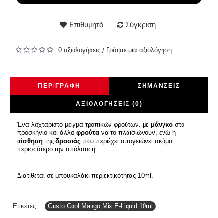
Επιθυμητό
Σύγκριση
0 αξιολογήσεις
Γράψτε μια αξιολόγηση
/
ΠΕΡΙΓΡΑΦΉ
ΣΗΜΆΝΣΕΙΣ
ΑΞΙΟΛΟΓΉΣΕΙΣ (0)
Ένα λαχταριστό μείγμα τροπικών φρούτων, με
μάνγκο
στο
προσκήνιο και άλλα
φρούτα
να το πλαισιώνουν, ενώ η
αίσθηση
της
δροσιάς
που περιέχει απογειώνει ακόμα
περισσότερο την απόλαυση.
Διατίθεται σε μπουκαλάκι περιεκτικότητας 10ml.
Ετικέτες:
Gusto Cool Mango Mix E-Liquid 10ml