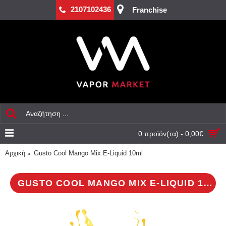
2107102436
Franchise
0 προϊόν(τα) - 0,00€
Αρχική
Gusto Cool Mango Mix E-Liquid 10ml
GUSTO COOL MANGO MIX E-LIQUID 10ML