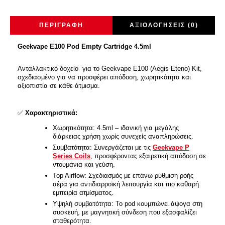
ΠΕΡΙΓΡΑΦΉ
ΑΞΙΟΛΟΓΉΣΕΙΣ (0)
Geekvape E100 Pod Empty Cartridge 4.5ml
Ανταλλακτικό δοχείο για το Geekvape E100 (Aegis Eteno) Kit,
σχεδιασμένο για να προσφέρει απόδοση, χωρητικότητα και
αξιοπιστία σε κάθε άτμισμα.
✅
Χαρακτηριστικά:
Χωρητικότητα: 4.5ml – ιδανική για μεγάλης
διάρκειας χρήση χωρίς συνεχείς αναπληρώσεις.
Συμβατότητα: Συνεργάζεται με τις
Geekvape P
Series Coils
, προσφέροντας εξαιρετική απόδοση σε
ντουμάνια και γεύση.
Top Airflow: Σχεδιασμός με επάνω ρύθμιση ροής
αέρα για αντιδιαρροϊκή λειτουργία και πιο καθαρή
εμπειρία ατμίσματος.
Υψηλή συμβατότητα: Το pod κουμπώνει άψογα στη
συσκευή, με μαγνητική σύνδεση που εξασφαλίζει
σταθερότητα.