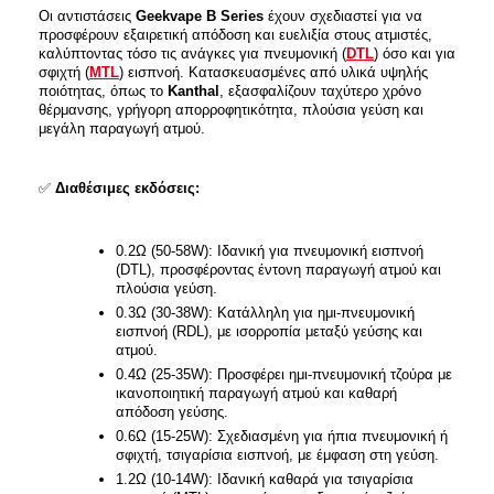
Οι αντιστάσεις
Geekvape B Series
έχουν σχεδιαστεί για να
προσφέρουν εξαιρετική απόδοση και ευελιξία στους ατμιστές,
καλύπτοντας τόσο τις ανάγκες για πνευμονική (
DTL
) όσο και για
σφιχτή (
MTL
) εισπνοή. Κατασκευασμένες από υλικά υψηλής
ποιότητας, όπως το
Kanthal
, εξασφαλίζουν ταχύτερο χρόνο
θέρμανσης, γρήγορη απορροφητικότητα, πλούσια γεύση και
μεγάλη παραγωγή ατμού.
✅
Διαθέσιμες εκδόσεις:
0.2Ω (50-58W): Ιδανική για πνευμονική εισπνοή
(DTL), προσφέροντας έντονη παραγωγή ατμού και
πλούσια γεύση.
0.3Ω (30-38W): Κατάλληλη για ημι-πνευμονική
εισπνοή (RDL), με ισορροπία μεταξύ γεύσης και
ατμού.
0.4Ω (25-35W): Προσφέρει ημι-πνευμονική τζούρα με
ικανοποιητική παραγωγή ατμού και καθαρή
απόδοση γεύσης.
0.6Ω (15-25W): Σχεδιασμένη για ήπια πνευμονική ή
σφιχτή, τσιγαρίσια εισπνοή, με έμφαση στη γεύση.
1.2Ω (10-14W): Ιδανική καθαρά για τσιγαρίσια