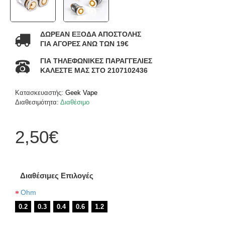
ΔΩΡΕΑΝ ΕΞΟΔΑ ΑΠΟΣΤΟΛΗΣ
ΓΙΑ ΑΓΟΡΕΣ ΑΝΩ ΤΩΝ 19€
ΓΙΑ ΤΗΛΕΦΩΝΙΚΕΣ ΠΑΡΑΓΓΕΛΙΕΣ
ΚΑΛΕΣΤΕ ΜΑΣ ΣΤΟ 2107102436
Κατασκευαστής:
Geek Vape
Διαθεσιμότητα:
Διαθέσιμο
2,50€
Διαθέσιμες Επιλογές
Ohm
0.2
0.3
0.4
0.6
1.2