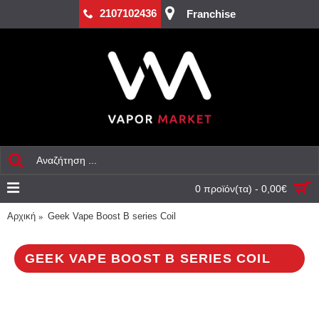
2107102436
Franchise
0 προϊόν(τα) - 0,00€
Αρχική
Geek Vape Boost B series Coil
GEEK VAPE BOOST B SERIES COIL