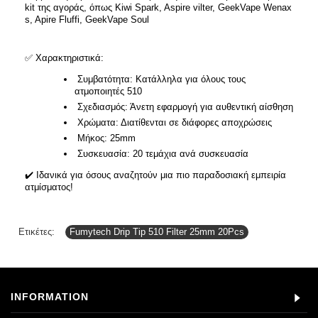
kit της αγοράς, όπως Kiwi Spark, Aspire vilter, GeekVape Wenax
s, Apire Fluffi, GeekVape Soul
✅ Χαρακτηριστικά:
Συμβατότητα: Κατάλληλα για όλους τους
ατμοποιητές 510
Σχεδιασμός: Άνετη εφαρμογή για αυθεντική αίσθηση
Χρώματα: Διατίθενται σε διάφορες αποχρώσεις
Μήκος: 25mm
Συσκευασία: 20 τεμάχια ανά συσκευασία
✔️ Ιδανικά για όσους αναζητούν μια πιο παραδοσιακή εμπειρία
ατμίσματος!
Ετικέτες:
Fumytech Drip Tip 510 Filter 25mm 20Pcs
INFORMATION