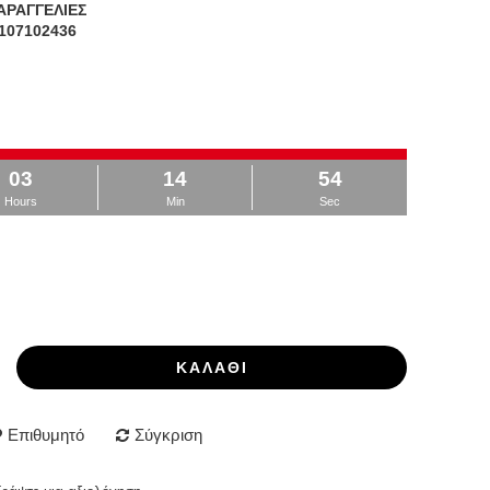
ΑΡΑΓΓΕΛΙΕΣ
107102436
03
14
54
Hours
Min
Sec
ΚΑΛΆΘΙ
Επιθυμητό
Σύγκριση