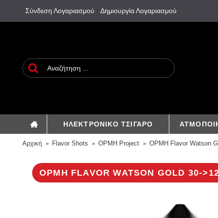
Σύνδεση Λογαριασμού
Δημιουργία Λογαριασμού
ΗΛΕΚΤΡΟΝΙΚΟ ΤΣΙΓΑΡΟ
ΑΤΜΟΠΟΙ
Αρχική
Flavor Shots
OPMH Project
OPMH Flavor Watson G
OPMH FLAVOR WATSON GOLD 30->1