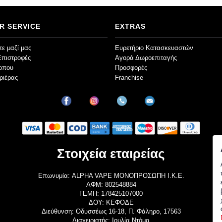
R SERVICE
EXTRAS
ε μαζί μας
Ευρετήριο Κατασκευαστών
Επιστροφές
Αγορά Δωροεπιταγής
τοπου
Προσφορές
ριέρας
Franchise
Στοιχεία εταιρείας
Επωνυμία: ALPHA VAPE ΜΟΝΟΠΡΟΣΩΠΗ Ι.Κ.Ε.
ΑΦΜ: 802548884
ΓΕΜΗ: 178425107000
ΔΟΥ: ΚΕΦΟΔΕ
Διεύθυνση: Οδυσσέως 16-18, Π. Φάληρο, 17563
Διαχειριστής: Ιουλία Ντόμα