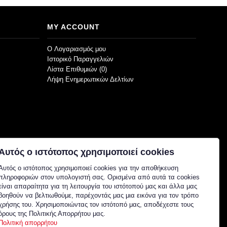
MY ACCOUNT
O Λογαριασμός μου
Ιστορικό Παραγγελιών
Λίστα Επιθυμιών (
0
)
Λήψη Ενημερωτικών Δελτίων
Αυτός ο ιστότοπος χρησιμοποιεί cookies
Αυτός ο ιστότοπος χρησιμοποιεί cookies για την αποθήκευση
πληροφοριών στον υπολογιστή σας. Ορισμένα από αυτά τα cookies
είναι απαραίτητα για τη λειτουργία του ιστότοπού μας και άλλα μας
βοηθούν να βελτιωθούμε, παρέχοντάς μας μια εικόνα για τον τρόπο
χρήσης του. Χρησιμοποιώντας τον ιστότοπό μας, αποδέχεστε τους
όρους της Πολιτικής Απορρήτου μας.
Πολιτική απορρήτου