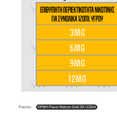
Ετικέτες:
OPMH Flavor Watson Gold 30->120ml