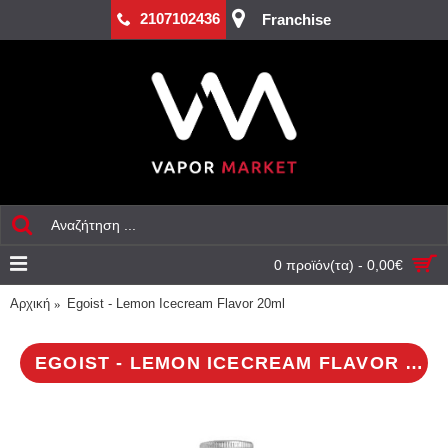
2107102436
Franchise
0 προϊόν(τα) - 0,00€
Αρχική
Egoist - Lemon Icecream Flavor 20ml
EGOIST - LEMON ICECREAM FLAVOR 20ML