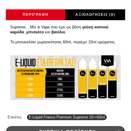
ΠΕΡΙΓΡΑΦΉ
ΑΞΙΟΛΟΓΉΣΕΙΣ (0)
Supreme... Mix & Vape που έχει ως βάση
γεύση καπνού
,
καρύδα
,
μπισκότο
και
βανίλια
.
Το μπουκαλάκι χωρητικότητας 60ml, περιέχει 10ml αρώματος.
Ετικέτες:
E-Liquid France Premium Supreme 10->60ml