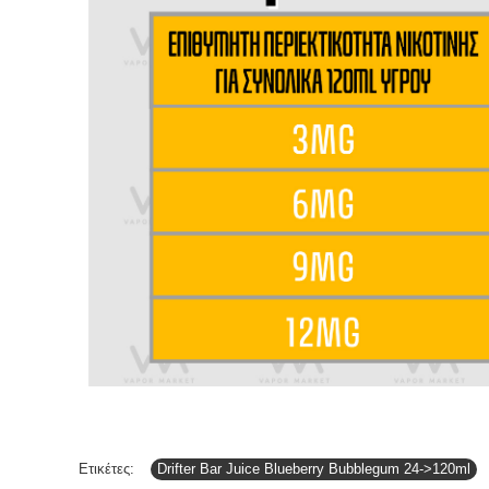
Ετικέτες:
Drifter Bar Juice Blueberry Bubblegum 24->120ml