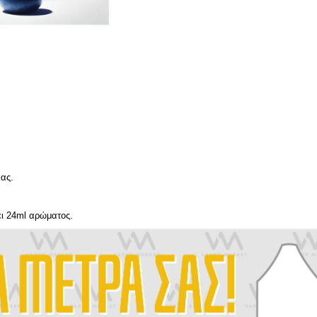
κας.
ει 24ml αρώματος.