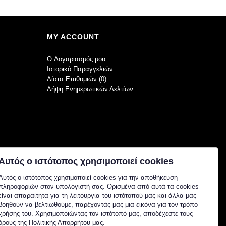
MY ACCOUNT
O Λογαριασμός μου
Ιστορικό Παραγγελιών
Λίστα Επιθυμιών (
0
)
Λήψη Ενημερωτικών Δελτίων
Αυτός ο ιστότοπος χρησιμοποιεί cookies
Αυτός ο ιστότοπος χρησιμοποιεί cookies για την αποθήκευση
πληροφοριών στον υπολογιστή σας. Ορισμένα από αυτά τα cookies
είναι απαραίτητα για τη λειτουργία του ιστότοπού μας και άλλα μας
βοηθούν να βελτιωθούμε, παρέχοντάς μας μια εικόνα για τον τρόπο
χρήσης του. Χρησιμοποιώντας τον ιστότοπό μας, αποδέχεστε τους
όρους της Πολιτικής Απορρήτου μας.