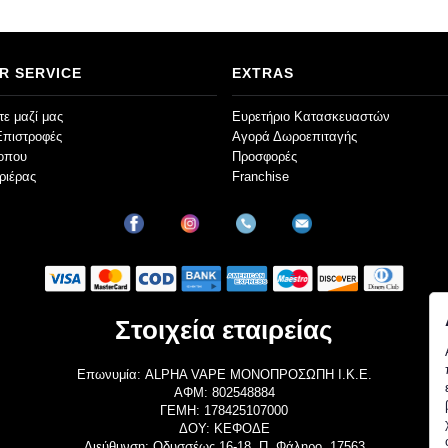
R SERVICE
EXTRAS
ε μαζί μας
Ευρετήριο Κατασκευαστών
Επιστροφές
Αγορά Δωροεπιταγής
τοπου
Προσφορές
ριέρας
Franchise
Στοιχεία εταιρείας
Επωνυμία: ALPHA VAPE ΜΟΝΟΠΡΟΣΩΠΗ Ι.Κ.Ε.
ΑΦΜ: 802548884
ΓΕΜΗ: 178425107000
ΔΟΥ: ΚΕΦΟΔΕ
Διεύθυνση: Οδυσσέως 16-18, Π. Φάληρο, 17563