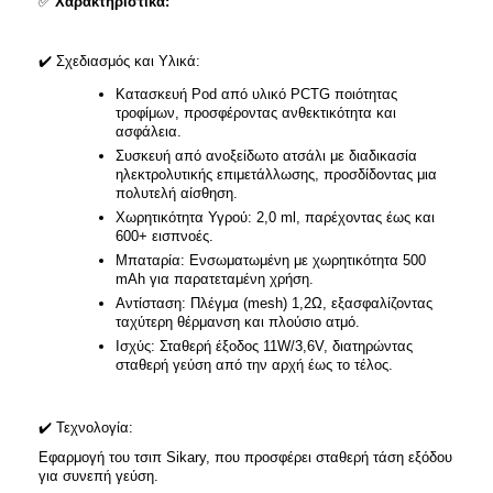
✅
Χαρακτηριστικά:
✔️
Σχεδιασμός και Υλικά:
Κατασκευή Pod από υλικό PCTG ποιότητας
τροφίμων, προσφέροντας ανθεκτικότητα και
ασφάλεια.​
Συσκευή από ανοξείδωτο ατσάλι με διαδικασία
ηλεκτρολυτικής επιμετάλλωσης, προσδίδοντας μια
πολυτελή αίσθηση.​
Χωρητικότητα Υγρού: 2,0 ml, παρέχοντας έως και
600+ εισπνοές.​
Μπαταρία: Ενσωματωμένη με χωρητικότητα 500
mAh για παρατεταμένη χρήση.​
Αντίσταση: Πλέγμα (mesh) 1,2Ω, εξασφαλίζοντας
ταχύτερη θέρμανση και πλούσιο ατμό.​
Ισχύς: Σταθερή έξοδος 11W/3,6V, διατηρώντας
σταθερή γεύση από την αρχή έως το τέλος.​
✔️
Τεχνολογία:
Εφαρμογή του τσιπ Sikary, που προσφέρει σταθερή τάση εξόδου
για συνεπή γεύση.​