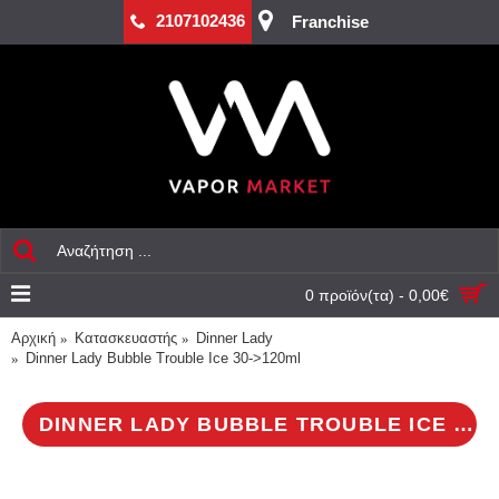
2107102436
Franchise
0 προϊόν(τα) - 0,00€
Αρχική
Κατασκευαστής
Dinner Lady
Dinner Lady Bubble Trouble Ice 30->120ml
DINNER LADY BUBBLE TROUBLE ICE 30->120ML