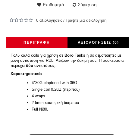
Επιθυμητό
Σύγκριση
0 αξιολογήσεις
Γράψτε μια αξιολόγηση
/
ΠΕΡΙΓΡΑΦΉ
ΑΞΙΟΛΟΓΉΣΕΙΣ (0)
Πολύ καλά coils για χρήση σε
Boro
Tanks ή σε ατμοποιητές με
μονή αντίσταση για RDL. Αξίζουν την δοκιμή σας. Η συσκευασία
περιέχει
δύο
αντιστάσεις.
Χαρακτηριστικά:
4*30G claptoned with 36G.
Single coil 0.28Ω (περίπου)
4 wraps.
2.5mm εσωτερική διάμετρο.
Full Ni80.