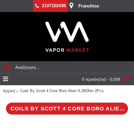
2107102436
Franchise
0 προϊόν(τα) - 0,00€
Αρχική
Coils By Scott 4 Core Boro Alien 0.28Ohm 2Pcs
COILS BY SCOTT 4 CORE BORO ALIEN 0.28OHM 2PCS