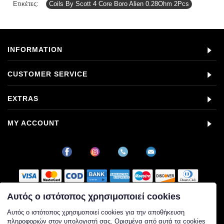
Ετικέτες:
Coils By Scott 4 Core Boro Alien 0.28Ohm 2Pcs
INFORMATION
CUSTOMER SERVICE
EXTRAS
MY ACCOUNT
Αυτός ο ιστότοπος χρησιμοποιεί cookies
Στοιχεία εταιρείας
Αυτός ο ιστότοπος χρησιμοποιεί cookies για την αποθήκευση
πληροφοριών στον υπολογιστή σας. Ορισμένα από αυτά τα cookies
Επωνυμία: ALPHA VAPE ΜΟΝΟΠΡΟΣΩΠΗ Ι.Κ.Ε.