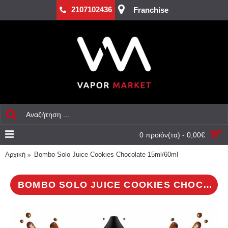
2107102436
Franchise
0 προϊόν(τα) - 0,00€
Αρχική
Bombo Solo Juice Cookies Chocolate 15ml/60ml
BOMBO SOLO JUICE COOKIES CHOCOLATE 15ML/60ML