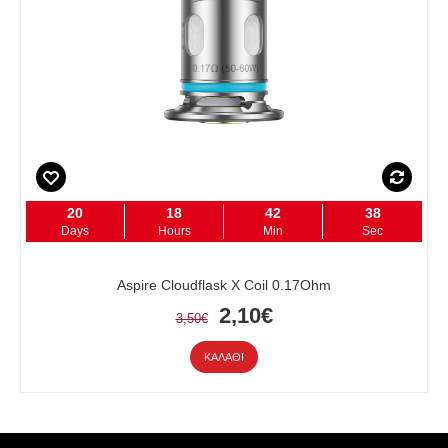
20
18
42
38
Days
Hours
Min
Sec
Aspire Cloudflask X Coil 0.17Ohm
2,10€
3,50€
ΚΑΛΆΘΙ