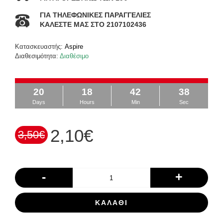
ΓΙΑ ΤΗΛΕΦΩΝΙΚΕΣ ΠΑΡΑΓΓΕΛΙΕΣ
ΚΑΛΕΣΤΕ ΜΑΣ ΣΤΟ 2107102436
Κατασκευαστής:
Aspire
Διαθεσιμότητα:
Διαθέσιμο
20
18
42
37
Days
Hours
Min
Sec
2,10€
3,50€
-
+
ΚΑΛΆΘΙ