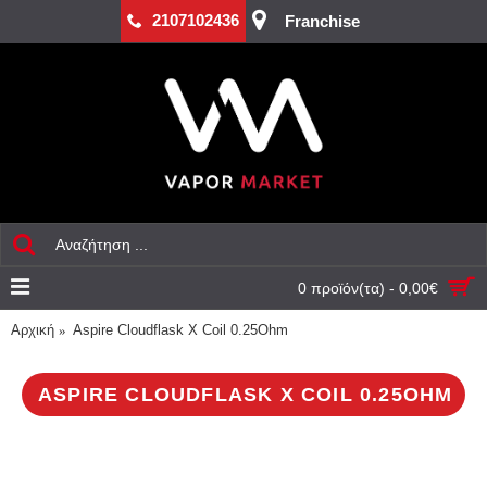
2107102436
Franchise
0 προϊόν(τα) - 0,00€
Αρχική
Aspire Cloudflask X Coil 0.25Ohm
ASPIRE CLOUDFLASK X COIL 0.25OHM