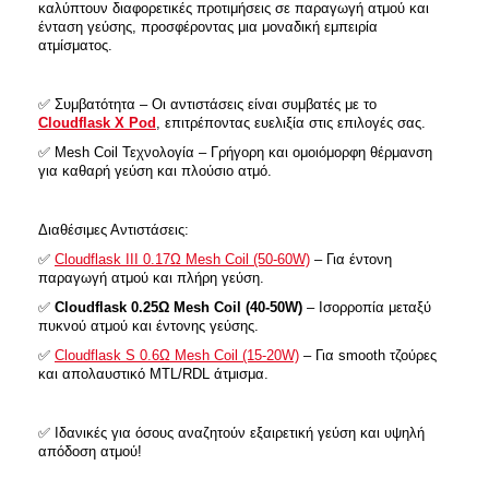
καλύπτουν διαφορετικές προτιμήσεις σε παραγωγή ατμού και
ένταση γεύσης, προσφέροντας μια μοναδική εμπειρία
ατμίσματος.
✅ Συμβατότητα – Οι αντιστάσεις είναι συμβατές με το
Cloudflask X Pod
, επιτρέποντας ευελιξία στις επιλογές σας.
✅ Mesh Coil Τεχνολογία – Γρήγορη και ομοιόμορφη θέρμανση
για καθαρή γεύση και πλούσιο ατμό.
Διαθέσιμες Αντιστάσεις:
✅
Cloudflask III 0.17Ω Mesh Coil (50-60W)
– Για έντονη
παραγωγή ατμού και πλήρη γεύση.
✅
Cloudflask 0.25Ω Mesh Coil (40-50W)
– Ισορροπία μεταξύ
πυκνού ατμού και έντονης γεύσης.
✅
Cloudflask S 0.6Ω Mesh Coil (15-20W)
– Για smooth τζούρες
και απολαυστικό MTL/RDL άτμισμα.
✅ Ιδανικές για όσους αναζητούν εξαιρετική γεύση και υψηλή
απόδοση ατμού!