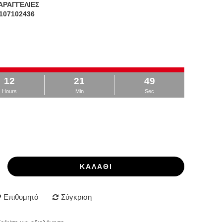
ΑΡΑΓΓΕΛΙΕΣ
107102436
12
21
49
Hours
Min
Sec
ΚΑΛΆΘΙ
Επιθυμητό
Σύγκριση