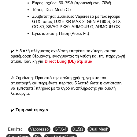
Εύρος Ισχύος: 60–75W (προτεινόμενη: 70W)
Τύπος: Dual Mesh Coil
Συμβατότητα: Συσκευές Vaporesso με πλατφόρμα
GTX, όπως LUXE XR MAX 2, GEN PT80 S, GTX
GO 80, SWAG PX80, ARMOUR G, ARMOUR GS
Εγκατάσταση: Πίεση (Press Fit)
✔️
Η διπλή πλέγματος σχεδίαση επιτρέπει ταχύτερη και πιο
ομοιόμορφη θέρμανση, ενισχύοντας τη γεύση και την παραγωγή
ατμού. Ιδανική για
Direct Lung (DL) άτμισμα
.
⚠️
Σημείωση: Πριν από την πρώτη χρήση, γεμίστε τον
ατμοποιητή και περιμένετε περίπου 5 λεπτά ώστε η αντίσταση
να εμποτιστεί πλήρως με το υγρό αναπλήρωσης για ομαλή
λειτουργία.
✔️
Τιμή ανά τεμάχιο.
Ετικέτες:
Vaporesso
,
GTX-4
,
0.15Ω
,
Dual Mesh
,
Αντιστάσεις
,
DL
,
Υψηλή Απόδοση