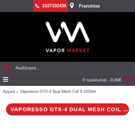
2107102436
Franchise
0 προϊόν(τα) - 0,00€
Αρχική
Vaporesso GTX-4 Dual Mesh Coil 0.15Ohm
VAPORESSO GTX-4 DUAL MESH COIL 0.15OHM