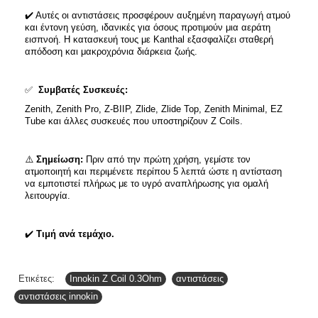
✔️ Αυτές οι αντιστάσεις προσφέρουν αυξημένη παραγωγή ατμού
και έντονη γεύση, ιδανικές για όσους προτιμούν μια αεράτη
εισπνοή. Η κατασκευή τους με Kanthal εξασφαλίζει σταθερή
απόδοση και μακροχρόνια διάρκεια ζωής.
✅
Συμβατές Συσκευές:
Zenith, Zenith Pro, Z-BIIP, Zlide, Zlide Top, Zenith Minimal, EZ
Tube και άλλες συσκευές που υποστηρίζουν Z Coils.
⚠️
Σημείωση:
Πριν από την πρώτη χρήση, γεμίστε τον
ατμοποιητή και περιμένετε περίπου 5 λεπτά ώστε η αντίσταση
να εμποτιστεί πλήρως με το υγρό αναπλήρωσης για ομαλή
λειτουργία.
✔️
Τιμή ανά τεμάχιο.
Ετικέτες:
Innokin Z Coil 0.3Ohm
,
αντιστάσεις
,
αντιστάσεις innokin