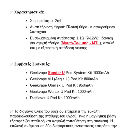
✅
Χαρακτηριστικά:
Χωρητικότητα: 2ml
Αναπλήρωση Υγρού: Πλαϊνή θύρα με αφαιρούμενο
λαστιχάκι.
Ενσωματωμένη Αντίσταση: 1.1Ω (9-12W): Ιδανική
για σφιχτή τζούρα (
Mouth-To-Lung - MTL
), απαλή
και με εξαιρετική απόδοση γεύσης.
✅
Συμβατές Συσκευές:
Geekvape
Sonder U
Pod System Kit 1000mAh
Geekvape AU (Aegis U) Pod Kit 800mAh
Geekvape Obelisk U Pod Kit 950mAh
Geekvape Wenax U Pod Kit 1000mAh
Digiflavor U Pod Kit 1000mAh
✅
Το διάφανο υλικό του δοχείου επιτρέπει την εύκολη
παρακολούθηση της στάθμης του υγρού, ενώ η μαγνητική βάση
εξασφαλίζει σταθερή και ασφαλή τοποθέτηση στη συσκευή. Η
επιλογή ανάμεσα σε δύο διαφορετικές αντιστάσεις επιτρέπει την