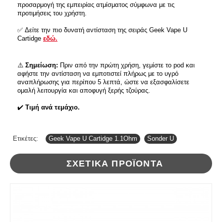
προσαρμογή της εμπειρίας ατμίσματος σύμφωνα με τις
προτιμήσεις του χρήστη.
✅
Δείτε την πιο δυνατή αντίσταση της σειράς Geek Vape U
Cartidge
εδώ.
⚠️
Σημείωση:
Πριν από την πρώτη χρήση, γεμίστε το pod και
αφήστε την αντίσταση να εμποτιστεί πλήρως με το υγρό
αναπλήρωσης για περίπου 5 λεπτά, ώστε να εξασφαλίσετε
ομαλή λειτουργία και αποφυγή ξερής τζούρας.
✔️
Τιμή ανά τεμάχιο.
Ετικέτες:
Geek Vape U Cartidge 1.1Ohm
,
Sonder U
ΣΧΕΤΙΚΆ ΠΡΟΪΌΝΤΑ