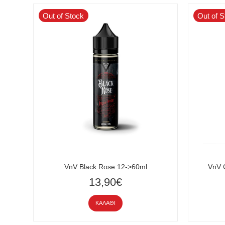
Out of Stock
Out of S
VnV Black Rose 12->60ml
VnV 
13,90€
ΚΑΛΆΘΙ