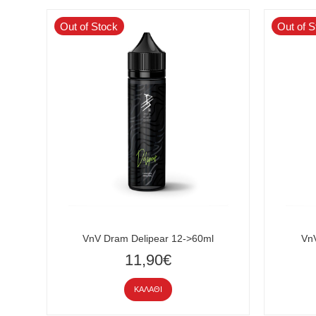
Out of Stock
Out of S
VnV Dram Delipear 12->60ml
VnV
11,90€
ΚΑΛΆΘΙ