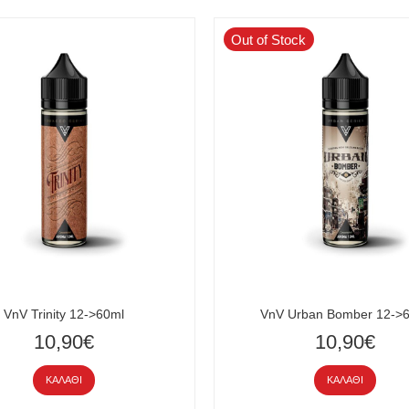
Out of Stock
VnV Trinity 12->60ml
VnV Urban Bomber 12->
10,90€
10,90€
ΚΑΛΆΘΙ
ΚΑΛΆΘΙ