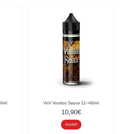
60ml
VnV Voodoo Sauce 12->60ml
10,90€
ΚΑΛΆΘΙ