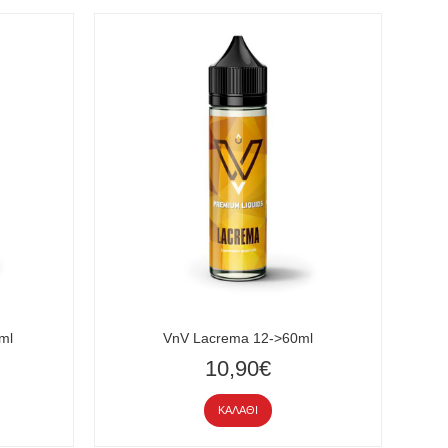
ml
VnV Lacrema 12->60ml
10,90€
ΚΑΛΆΘΙ