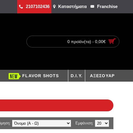
2107102436
Καταστήματα
Franchise
0 προϊόν(τα) - 0,00€
FLAVOR SHOTS
D.I.Y.
ΑΞΕΣΟΥΑΡ
όμηση:
Εμφάνιση: