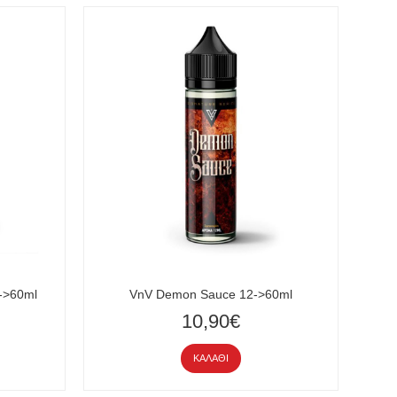
->60ml
VnV Demon Sauce 12->60ml
10,90€
ΚΑΛΆΘΙ