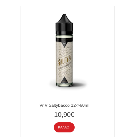
VnV Saltybacco 12->60ml
10,90€
ΚΑΛΆΘΙ